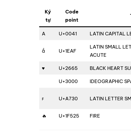
Ký
Code
tự
point
A
U+0041
LATIN CAPITAL L
LATIN SMALL LE
ắ
U+1EAF
ACUTE
♥
U+2665
BLACK HEART SU
U+3000
IDEOGRAPHIC S
ꜰ
U+A730
LATIN LETTER S
🔥
U+1F525
FIRE