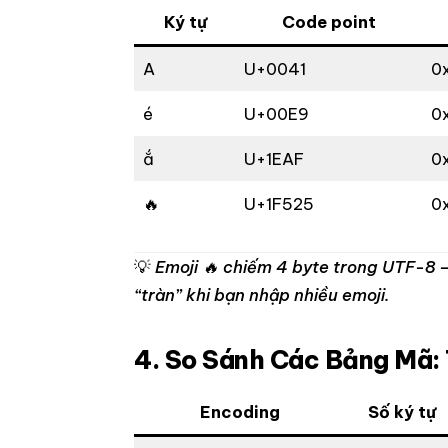
Ký tự
Code point
A
U+0041
0
é
U+00E9
0
ắ
U+1EAF
0
🔥
U+1F525
0
💡
Emoji 🔥 chiếm 4 byte trong UTF-8 — 
“tràn” khi bạn nhập nhiều emoji.
4. So Sánh Các Bảng Mã:
Encoding
Số ký tự