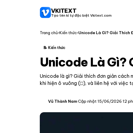
VKITEXT
Tạo tên kí tự đặc biệt Vkitext.com
Trang chủ
›
Kiến thức
›
Unicode Là Gì? Giải Thích
📝 Kiến thức
Unicode Là Gì? 
Unicode là gì? Giải thích đơn giản cách 
khi hiện ô vuông (□), và liên hệ với việc
Vũ Thành Nam
·
Cập nhật 15/06/2026
·
12 ph
V