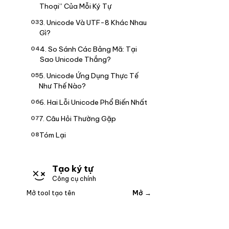
Thoại” Của Mỗi Ký Tự
3. Unicode Và UTF-8 Khác Nhau
Gì?
4. So Sánh Các Bảng Mã: Tại
Sao Unicode Thắng?
5. Unicode Ứng Dụng Thực Tế
Như Thế Nào?
6. Hai Lỗi Unicode Phổ Biến Nhất
7. Câu Hỏi Thường Gặp
Tóm Lại
Tạo ký tự
×͜×
Công cụ chính
Mở →
Mở tool tạo tên