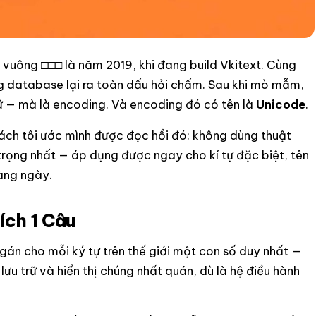
 ô vuông □□□ là năm 2019, khi đang build Vkitext. Cùng
ng database lại ra toàn dấu hỏi chấm. Sau khi mò mẫm,
hữ — mà là encoding. Và encoding đó có tên là
Unicode
.
 cách tôi ước mình được đọc hồi đó: không dùng thuật
n trọng nhất — áp dụng được ngay cho
kí tự đặc biệt
, tên
àng ngày.
ích 1 Câu
án cho mỗi ký tự trên thế giới một con số duy nhất —
lưu trữ và hiển thị chúng nhất quán, dù là hệ điều hành