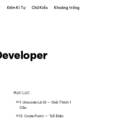
F
Đếm Kí Tự
Chữ Kiểu
Khoảng trống
Developer
MỤC LỤC
1. Unicode Là Gì — Giải Thích 1
Câu
2. Code Point — “Số Điện