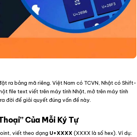
đặt ra bảng mã riêng. Việt Nam có TCVN, Nhật có Shift-
ột file text viết trên máy tính Nhật, mở trên máy tính
 ra đời để giải quyết đúng vấn đề này.
 Thoại” Của Mỗi Ký Tự
oint, viết theo dạng
U+XXXX
(XXXX là số hex). Ví dụ: