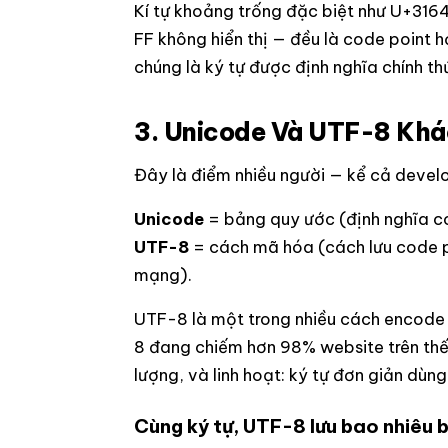
Kí tự khoảng trống đặc biệt như U+316
FF không hiển thị — đều là code point h
chúng là ký tự được định nghĩa chính t
3. Unicode Và UTF-8 Khá
Đây là điểm nhiều người — kể cả devel
Unicode
= bảng quy ước (định nghĩa co
UTF-8
= cách mã hóa (cách lưu code p
mạng).
UTF-8 là một trong nhiều cách encode
8 đang chiếm hơn 98% website trên thế g
lượng, và linh hoạt: ký tự đơn giản dùng
Cùng ký tự, UTF-8 lưu bao nhiêu 