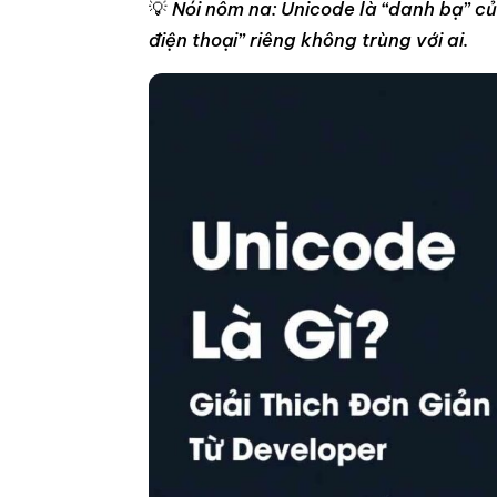
💡
Nói nôm na: Unicode là “danh bạ” của 
điện thoại” riêng không trùng với ai.