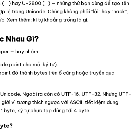
4 (ᅠ) hay U+2800 (⠀) — những thứ bạn dùng để tạo tên
ợp lệ trong Unicode. Chúng không phải “lỗi” hay “hack”,
hức. Xem thêm:
kí tự khoảng trống là gì
.
c Nhau Gì?
oper — hay nhầm:
de point cho mỗi ký tự).
oint đó thành bytes trên ổ cứng hoặc truyền qua
 Unicode. Ngoài ra còn có UTF-16, UTF-32. Nhưng UTF-
iới vì tương thích ngược với ASCII, tiết kiệm dung
 1 byte, ký tự phức tạp dùng tới 4 byte.
byte?