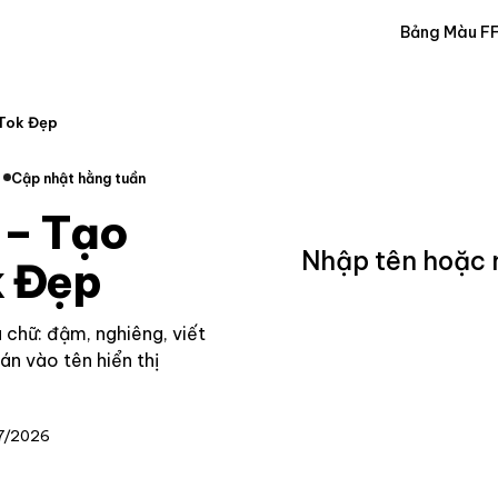
Bảng Màu F
kTok Đẹp
Cập nhật hằng tuần
 – Tạo
k Đẹp
 chữ: đậm, nghiêng, viết
n vào tên hiển thị
7/2026