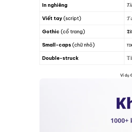
In nghiêng
𝘛
Viết tay
(script)
𝓣
Gothic
(cổ trang)
𝕿𝖎
Small-caps
(chữ nhỏ)
ᴛɪ
Double-struck
𝕋
Ví dụ 