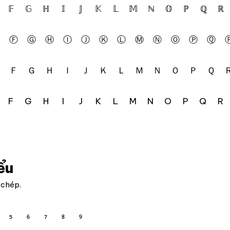
𝔽
𝔾
ℍ
𝕀
𝕁
𝕂
𝕃
𝕄
ℕ
𝕆
ℙ
ℚ
ℝ
Ⓕ
Ⓖ
Ⓗ
Ⓘ
Ⓙ
Ⓚ
Ⓛ
Ⓜ
Ⓝ
Ⓞ
Ⓟ
Ⓠ
Ｆ
Ｇ
Ｈ
Ｉ
Ｊ
Ｋ
Ｌ
Ｍ
Ｎ
Ｏ
Ｐ
Ｑ
F
G
H
I
J
K
L
M
N
O
P
Q
R
ểu
 chép.
⁵
⁶
⁷
⁸
⁹