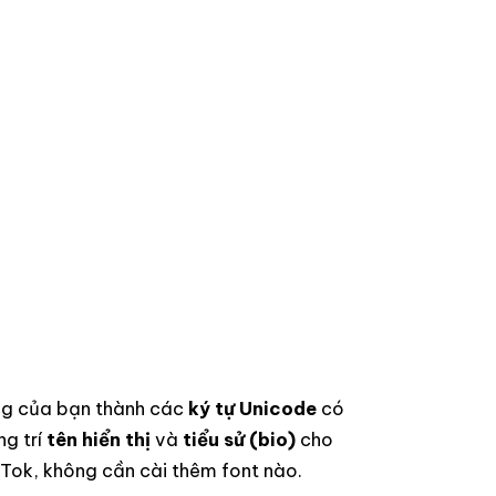
ng của bạn thành các
ký tự Unicode
có
ang trí
tên hiển thị
và
tiểu sử (bio)
cho
Tok, không cần cài thêm font nào.