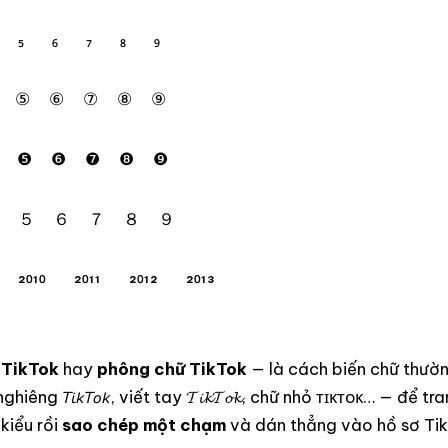
₅
₆
₇
₈
₉
⑤
⑥
⑦
⑧
⑨
❺
❻
❼
❽
❾
５
６
７
８
９
²⁰¹⁰
²⁰¹¹
²⁰¹²
²⁰¹³
 TikTok
hay
phông chữ TikTok
— là cách biến chữ thườ
ghiêng 𝘛𝘪𝘬𝘛𝘰𝘬, viết tay 𝓣𝓲𝓴𝓣𝓸𝓴, chữ nhỏ ᴛɪᴋᴛᴏᴋ… — để tr
kiểu rồi
sao chép một chạm
và dán thẳng vào hồ sơ Tik