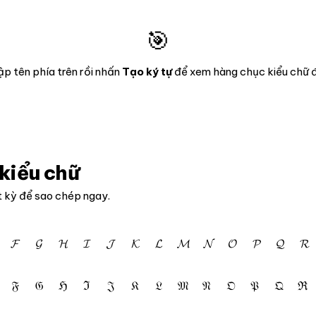
🎯
p tên phía trên rồi nhấn
Tạo ký tự
để xem hàng chục kiểu chữ 
kiểu chữ
t kỳ để sao chép ngay.
𝓕
𝓖
𝓗
𝓘
𝓙
𝓚
𝓛
𝓜
𝓝
𝓞
𝓟
𝓠
𝓡
𝔉
𝔊
ℌ
ℑ
𝔍
𝔎
𝔏
𝔐
𝔑
𝔒
𝔓
𝔔
ℜ