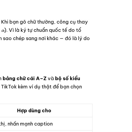
t. Khi bạn gõ chữ thường, công cụ thay
𝓪). Vì là ký tự chuẩn quốc tế do tổ
ạn sao chép sang nơi khác — đó là lý do
òn
bảng chữ cái A–Z
và
bộ số kiểu
n TikTok kèm ví dụ thật để bạn chọn
Hợp dùng cho
 thị, nhấn mạnh caption