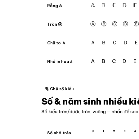
𝔸
𝔹
ℂ
𝔻
𝔼
Rỗng 𝔸
Ⓐ
Ⓑ
Ⓒ
Ⓓ
Ⓔ
Tròn Ⓐ
Ａ
Ｂ
Ｃ
Ｄ
Ｅ
Chữ to Ａ
A
B
C
D
E
Nhỏ in hoa ᴀ
🔢 Chữ số kiểu
Số & năm sinh nhiều ki
Số kiểu trên/dưới, tròn, vuông — nhấn để sao
⁰
¹
²
³
⁴
Số nhỏ trên