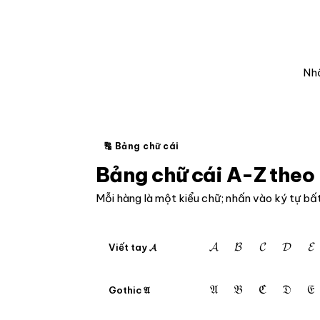
Nhậ
🔠 Bảng chữ cái
Bảng chữ cái A-Z theo 
Mỗi hàng là một kiểu chữ; nhấn vào ký tự bấ
𝓐
𝓑
𝓒
𝓓
𝓔
Viết tay 𝓐
𝔄
𝔅
ℭ
𝔇
𝔈
Gothic 𝔄