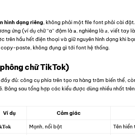
n hình dạng riêng
, không phải một file font phải cài đặ
g ứng (ví dụ chữ “a” đậm là 𝐚, nghiêng là 𝘢, viết tay là 
ược trên hầu hết điện thoại và giữ nguyên hình dạng khi b
ự copy-paste, không đụng gì tới font hệ thống.
(phông chữ TikTok)
đầy đủ: công cụ phía trên tạo ra hàng trăm biến thể, c
lẻ. Bảng sau tổng hợp các kiểu được dùng nhiều nhất trê
Ví dụ
Cảm giác
𝐤𝐓𝐨𝐤
Mạnh, nổi bật
Tên hiển