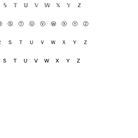
𝕊
𝕋
𝕌
𝕍
𝕎
𝕏
𝕐
ℤ
Ⓡ
Ⓢ
Ⓣ
Ⓤ
Ⓥ
Ⓦ
Ⓧ
Ⓨ
Ⓩ
Ｒ
Ｓ
Ｔ
Ｕ
Ｖ
Ｗ
Ｘ
Ｙ
Ｚ
S
T
U
V
W
X
Y
Z