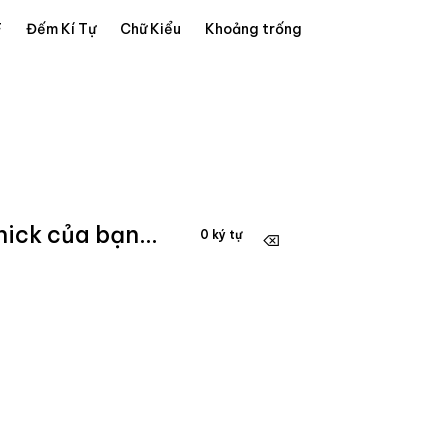
F
Đếm Kí Tự
Chữ Kiểu
Khoảng trống
0 ký tự
⌫
Tạo chữ kiểu