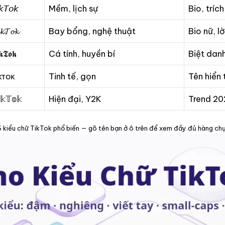
𝘬𝘛𝘰𝘬
Mềm, lịch sự
Bio, tríc
𝓴𝓣𝓸𝓴
Bay bổng, nghệ thuật
Bio nữ, l
𝖐𝕿𝖔𝖐
Cá tính, huyền bí
Biệt dan
ᴋᴛᴏᴋ
Tinh tế, gọn
Tên hiển 
𝕜𝕋𝕠𝕜
Hiện đại, Y2K
Trend 20
6 kiểu chữ TikTok phổ biến — gõ tên bạn ở ô trên để xem đầy đủ hàng chụ