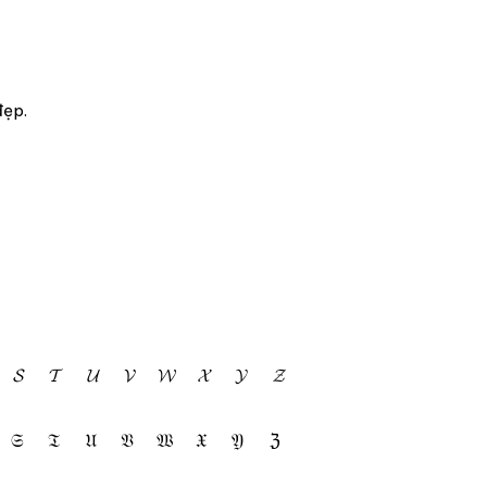
đẹp.
𝓢
𝓣
𝓤
𝓥
𝓦
𝓧
𝓨
𝓩
𝔖
𝔗
𝔘
𝔙
𝔚
𝔛
𝔜
ℨ