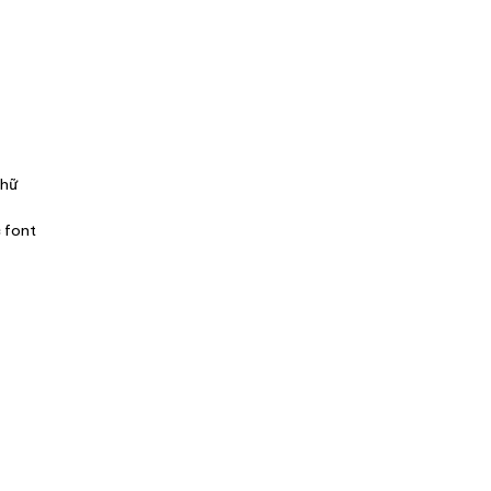
chữ
 font