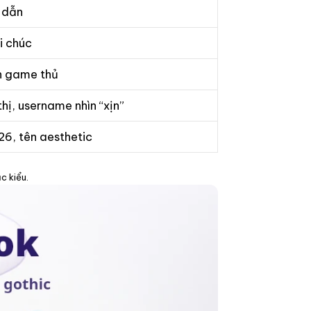
h dẫn
ời chúc
h game thủ
thị, username nhìn “xịn”
26, tên aesthetic
c kiểu.