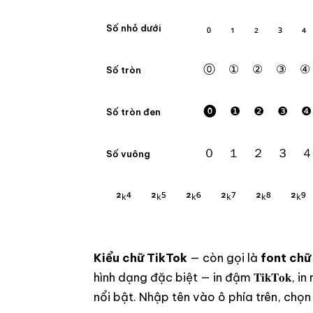
₀
₁
₂
₃
₄
Số nhỏ dưới
⓪
①
②
③
④
Số tròn
⓿
❶
❷
❸
❹
Số tròn đen
０
１
２
３
４
Số vuông
²ᵏ⁴
²ᵏ⁵
²ᵏ⁶
²ᵏ⁷
²ᵏ⁸
²ᵏ⁹
Kiểu chữ TikTok
— còn gọi là
font chữ
hình dạng đặc biệt — in đậm 𝐓𝐢𝐤𝐓𝐨𝐤, in n
nổi bật. Nhập tên vào ô phía trên, chọn 