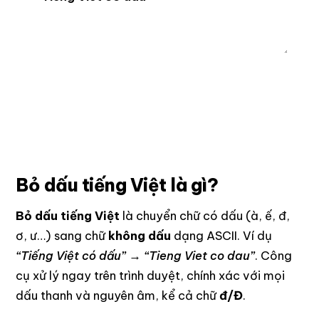
Sao chép kết quả
Bỏ dấu tiếng Việt là gì?
Bỏ dấu tiếng Việt
là chuyển chữ có dấu (à, ế, đ,
ơ, ư…) sang chữ
không dấu
dạng ASCII. Ví dụ
“Tiếng Việt có dấu”
→
“Tieng Viet co dau”
. Công
cụ xử lý ngay trên trình duyệt, chính xác với mọi
dấu thanh và nguyên âm, kể cả chữ
đ/Đ
.