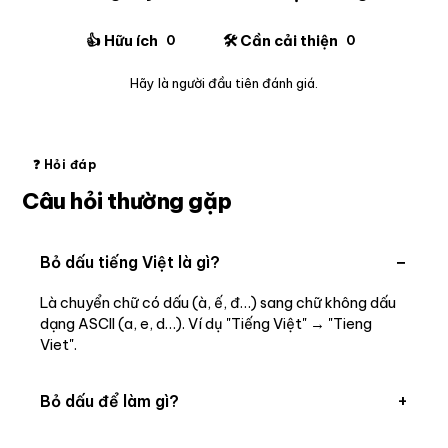
👍 Hữu ích
🛠️ Cần cải thiện
0
0
Hãy là người đầu tiên đánh giá.
❓ Hỏi đáp
Câu hỏi thường gặp
−
Bỏ dấu tiếng Việt là gì?
Là chuyển chữ có dấu (à, ế, đ…) sang chữ không dấu
dạng ASCII (a, e, d…). Ví dụ "Tiếng Việt" → "Tieng
Viet".
+
Bỏ dấu để làm gì?
Tạo đường dẫn (slug) chuẩn SEO, username/email,