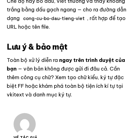
Chế độ này bỏ dấu, viết thường và thay khoảng
trắng bằng dấu gạch ngang — cho ra đường dẫn
dạng
, rất hợp để tạo
cong-cu-bo-dau-tieng-viet
URL hoặc tên file.
Lưu ý & bảo mật
Toàn bộ xử lý diễn ra
ngay trên trình duyệt của
bạn
— văn bản không được gửi đi đâu cả. Cần
thêm công cụ chữ? Xem
tạo chữ kiểu
,
ký tự đặc
biệt FF
hoặc khám phá toàn bộ tiện ích kí tự tại
vkitext
và
danh mục ký tự
.
VỀ TÁC GIẢ