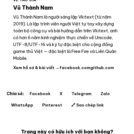
Vũ Thành Nam
Vũ Thành Nam là người sáng lập Vkitext (từ năm
2019). Là lập trình viên người Việt tự tay xây dựng
toàn bộ công cụ và bài hướng dẫn trên Vkitext, anh
có hơn 6 năm kinh nghiệm thực chiến về Unicode,
UTF-8/UTF-16 và ký tự đặc biệt cho cộng đồng
game thủ Việt — đặc biệt là Free Fire và Liên Quân
Mobile.
Xem hồ sơ & bài viết →
facebook.com
github.com
Chia sẻ:
Facebook
X
Telegram
Zalo
WhatsApp
Pinterest
🔗 Sao chép link
Trang này có hữu ích với bạn không?