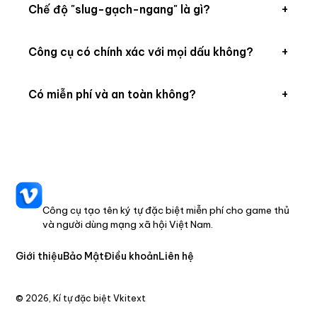
+
Chế độ "slug-gạch-ngang" là gì?
đặt tên file ảnh, hoặc gửi tin nhắn không bị lỗi font
trên thiết bị/ứng dụng cũ chỉ nhận ASCII.
Bỏ dấu, viết thường và thay khoảng trắng bằng dấu
+
Công cụ có chính xác với mọi dấu không?
gạch ngang — ra đường dẫn thân thiện như "tieng-
viet-khong-dau".
Có. Công cụ xử lý đầy đủ dấu thanh (sắc, huyền, hỏi,
+
Có miễn phí và an toàn không?
ngã, nặng) và các nguyên âm â, ê, ô, ơ, ư, ă cùng chữ
đ/Đ.
Hoàn toàn miễn phí, xử lý ngay trên trình duyệt — văn
bản của bạn không gửi đi đâu cả.
VKITEXT
Công cụ tạo tên ký tự đặc biệt miễn phí cho game thủ
và người dùng mạng xã hội Việt Nam.
Giới thiệu
Bảo Mật
Điều khoản
Liên hệ
© 2026, Kí tự đặc biệt Vkitext