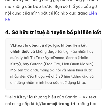
mà không cần báo trước. Bạn có thể yêu cầu gỡ
nội dung của mình bất cứ lúc nào qua trang
Liên
hệ
.
4. Sở hữu trí tuệ & tuyên bố phi liên kết
Vkitext là công cụ độc lập, không liên kết
chính thức
và không được tài trợ, xác nhận hay
quản lý bởi TikTok/ByteDance, Sanrio (Hello
Kitty), hay Garena (Free Fire, Liên Quân Mobile).
Mọi tên trò chơi, mạng xã hội và nhãn hiệu được
nhắc đến đều thuộc về chủ sở hữu tương ứng và
chỉ dùng nhằm minh hoạ cách sử dụng kí tự.
“Hello Kitty” là thương hiệu của Sanrio — Vkitext
chỉ cung cấp
kí tự/kaomoji trang trí
, không bán