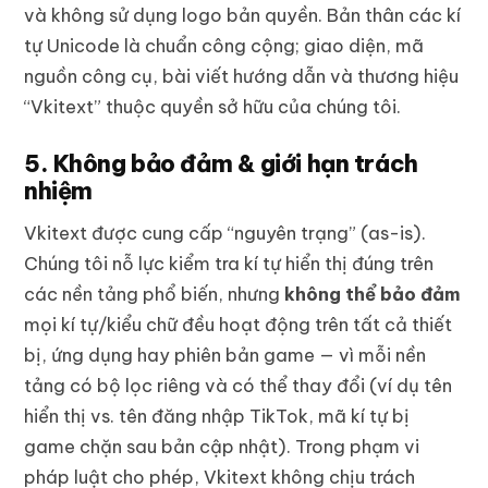
và không sử dụng logo bản quyền. Bản thân các kí
tự Unicode là chuẩn công cộng; giao diện, mã
nguồn công cụ, bài viết hướng dẫn và thương hiệu
“Vkitext” thuộc quyền sở hữu của chúng tôi.
5. Không bảo đảm & giới hạn trách
nhiệm
Vkitext được cung cấp “nguyên trạng” (as-is).
Chúng tôi nỗ lực kiểm tra kí tự hiển thị đúng trên
các nền tảng phổ biến, nhưng
không thể bảo đảm
mọi kí tự/kiểu chữ đều hoạt động trên tất cả thiết
bị, ứng dụng hay phiên bản game — vì mỗi nền
tảng có bộ lọc riêng và có thể thay đổi (ví dụ tên
hiển thị vs. tên đăng nhập TikTok, mã kí tự bị
game chặn sau bản cập nhật). Trong phạm vi
pháp luật cho phép, Vkitext không chịu trách