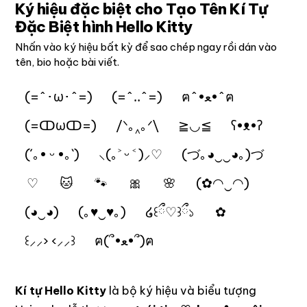
Ký hiệu đặc biệt cho Tạo Tên Kí Tự
Đặc Biệt hình Hello Kitty
Nhấn vào ký hiệu bất kỳ để sao chép ngay rồi dán vào
tên, bio hoặc bài viết.
(=^･ω･^=)
(=^‥^=)
ฅ^•ﻌ•^ฅ
(=ↀωↀ=)
/ᐠ｡‸｡ᐟ\
≧◡≦
ʕ•ᴥ•ʔ
(´｡• ᵕ •｡`)
⸜(｡˃ ᵕ ˂ )⸝♡
(づ｡◕‿‿◕｡)づ
♡
🐱
🐾
🎀
🌸
(✿◠‿◠)
(◕‿◕)
(｡♥‿♥｡)
໒꒰ྀ♡꒱ྀ১
✿
꒰⸝⸝› ‹⸝⸝꒱
ฅ(՞•ﻌ•՞)ฅ
Kí tự Hello Kitty
là bộ ký hiệu và biểu tượng