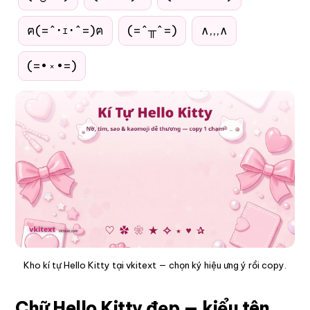
ฅ(=^･ｪ･^=)ฅ
(=^╥^=)
∧,,,∧
(=• ༝ •=)
Kho kí tự Hello Kitty tại vkitext — chọn ký hiệu ưng ý rồi copy.
Chữ Hello Kitty đẹp — kiểu tên