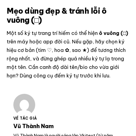
Mẹo dùng đẹp & tránh lỗi ô
vuông (□)
Một số ký tự trang trí hiếm có thể hiện
ô vuông (□)
trên máy hoặc app đời cũ. Nếu gặp, hãy chọn ký
hiệu cơ bản (tim ♡, hoa ✿, sao ★) để tương thích
rộng nhất, và đừng ghép quá nhiều ký tự lạ trong
một tên. Cần canh độ dài tên/bio cho vừa giới
hạn? Dùng công cụ
đếm ký tự
trước khi lưu.
VỀ TÁC GIẢ
Vũ Thành Nam
Vũ Thành Nam là người sáng lập Vkitext (từ năm