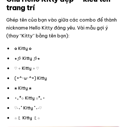
trang trí
Ghép tên của bạn vào giữa các combo để thành
nickname Hello Kitty đáng yêu. Vài mẫu gợi ý
(thay “Kitty” bằng tên bạn):
✿ Kitty ✿
★彡 Kitty 彡★
♡ ✧ Kitty ✧ ♡
(=^･ω･^=) Kitty
❀ Kitty ❀
⋆｡°✩ Kitty ✩°｡⋆
♡‧₊˚ Kitty ˚₊‧♡
☆ミ Kitty ミ☆