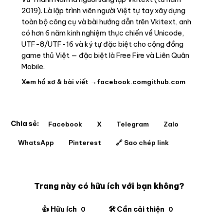
2019). Là lập trình viên người Việt tự tay xây dựng
toàn bộ công cụ và bài hướng dẫn trên Vkitext, anh
có hơn 6 năm kinh nghiệm thực chiến về Unicode,
UTF-8/UTF-16 và ký tự đặc biệt cho cộng đồng
game thủ Việt — đặc biệt là Free Fire và Liên Quân
Mobile.
Xem hồ sơ & bài viết →
facebook.com
github.com
Chia sẻ:
Facebook
X
Telegram
Zalo
WhatsApp
Pinterest
🔗 Sao chép link
Trang này có hữu ích với bạn không?
👍 Hữu ích
🛠️ Cần cải thiện
0
0