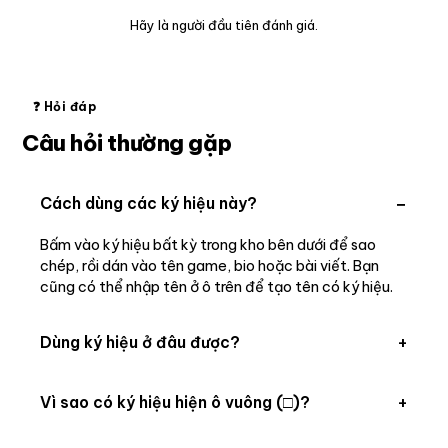
Hãy là người đầu tiên đánh giá.
❓ Hỏi đáp
Câu hỏi thường gặp
−
Cách dùng các ký hiệu này?
Bấm vào ký hiệu bất kỳ trong kho bên dưới để sao
chép, rồi dán vào tên game, bio hoặc bài viết. Bạn
cũng có thể nhập tên ở ô trên để tạo tên có ký hiệu.
+
Dùng ký hiệu ở đâu được?
Hầu hết nơi cho nhập chữ: Facebook, TikTok, Zalo,
+
Vì sao có ký hiệu hiện ô vuông (□)?
Instagram và tên nhân vật game.
Thiết bị hoặc ứng dụng thiếu font/emoji cho ký hiệu