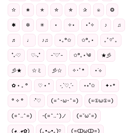
✫
✬
✭
✮
✯
✰
⍟
❂
✱
✲
✳
⋆
✧⋆
⋆˚✧
♪
♫
♬
♩
♪♫
⋆｡°✩
✩°｡⋆
｡ﾟ♡ﾟ｡
˚₊·♡
♡‧₊˚
-`♡´-
✩°｡⋆༄
★彡
彡★
☆ミ
彡☆
✧･ﾟ*
⋆˙⟡
✿ ⋆ ｡ °
♡ ⋆ ˚
˗ˏˋ♡ˎˊ˗
⋆⭒˚✩
✦⋆*
° ✧ °
·˚♡
(=^･ω･^=)
(=①ω①=)
(=^‥^=)
~(=^‥^)ノ
(=˘ω˘=)
(◕‿◕✿)
(｡•ᴗ•｡)♡
(=ↀωↀ=)