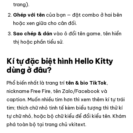
trang).
Ghép với tên
của bạn — đặt combo ở hai bên
hoặc xen giữa cho cân đối.
Sao chép & dán
vào ô đổi tên game, tên hiển
thị hoặc phần tiểu sử.
Kí tự đặc biệt hình Hello Kitty
dùng ở đâu?
Phổ biến nhất là trang trí
tên & bio TikTok
,
nickname
Free Fire
, tên Zalo/Facebook và
caption. Muốn nhiều tim hơn thì xem thêm
kí tự trái
tim
; thích chữ nhỏ tinh tế kèm biểu tượng thì thử
kí
tự chữ nhỏ
, hoặc bộ
chữ kiểu
để đổi kiểu tên. Khám
phá toàn bộ tại trang chủ
vkitext
.