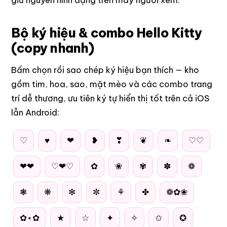
Bộ ký hiệu & combo Hello Kitty
(copy nhanh)
Bấm chọn rồi sao chép ký hiệu bạn thích — kho
gồm tim, hoa, sao, mặt mèo và các combo trang
trí dễ thương, ưu tiên ký tự hiển thị tốt trên cả iOS
lẫn Android:
♡
♥
❤
❥
❣
❦
❧
♡♡
❤❤
♡❤♡
✿
❀
✾
✽
❁
❃
❋
✻
✼
⚘
✤
❁✿❀
✿⋆✿
★
☆
✦
✧
✩
✪