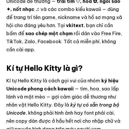
Unicode dễ thương —
trái tim ♡, hoa ✿, ngôi sao
✦, nốt nhạc ♫
và các combo kiểu kawaii — dùng
để trang trí tên game, nickname và hồ sơ mạng xã
hội cho đáng yêu hơn. Tại
vkitext
, bạn chỉ cần
bấm để
sao chép một chạm
rồi dán vào Free Fire,
TikTok, Zalo, Facebook. Tất cả miễn phí, không
cần cài app.
Kí tự Hello Kitty là gì?
Kí tự Hello Kitty là cách gọi vui của nhóm
ký hiệu
Unicode phong cách kawaii
— tim, hoa, sao lấp
lánh và mặt mèo — gợi cảm giác dễ thương như
nhân vật Hello Kitty. Đây là
ký tự có sẵn trong bộ
Unicode
, không phải hình ảnh hay font phải cài,
nên copy dán được ở hầu hết nơi cho nhập chữ và
giữ nguyên hình dạng trên máy người xem.