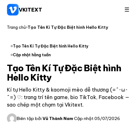
☰
VKITEXT
Trang chủ
›
Tạo Tên Kí Tự Đặc Biệt hình Hello Kitty
Tạo Tên Kí Tự Đặc Biệt hình Hello Kitty
Cập nhật hằng tuần
Tạo Tên Kí Tự Đặc Biệt hình
Hello Kitty
Kí tự Hello Kitty & kaomoji mèo dễ thương (=^･ω･
^=) ♡: trang trí tên game, bio TikTok, Facebook —
sao chép một chạm tại Vkitext.
Biên tập bởi
Vũ Thành Nam
·
Cập nhật 05/07/2026